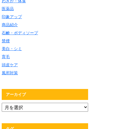
わきが・体臭
医薬品
印象アップ
商品紹介
石鹸・ボディソープ
禁煙
美白・シミ
育毛
頭皮ケア
風邪対策
アーカイブ
タグ