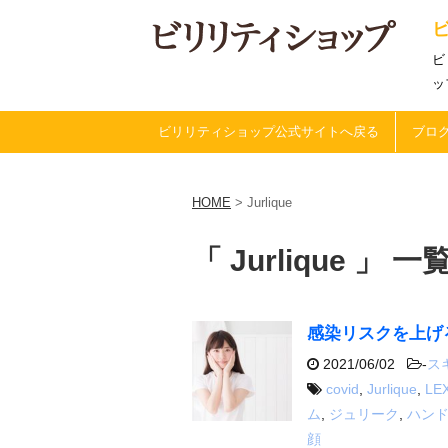
ビ
ッ
ビリリティショップ公式サイトへ戻る
ブログ
HOME
>
Jurlique
「 Jurlique 」 一
感染リスクを上げ
2021/06/02
-
ス
covid
,
Jurlique
,
LE
ム
,
ジュリーク
,
ハン
顔