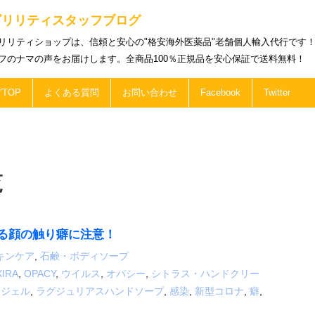
ビリリティスタッフブログ
リリティショップは、信頼と安心の"格安海外医薬品"老舗個人輸入代行です
フのナマの声をお届けします。全商品100％正規品を安心保証で送料無料！
TOP
よくある質問
お問い合わせ
Facebook
Twitter
覧
る顔の触り癖に注意！
キンケア
,
石鹸・ボディソープ
XIRA
,
OPACY
,
ウイルス
,
オパシー
,
シトラス・ハンドクリー
ドジェル
,
ラグジュリアスハンドソープ
,
感染
,
新型コロナ
,
癖
,