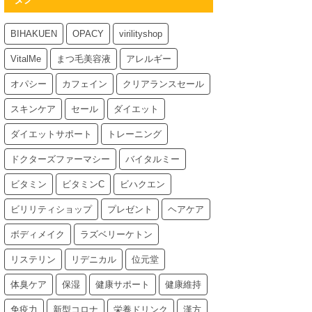
BIHAKUEN
OPACY
virilityshop
VitalMe
まつ毛美容液
アレルギー
オパシー
カフェイン
クリアランスセール
スキンケア
セール
ダイエット
ダイエットサポート
トレーニング
ドクターズファーマシー
バイタルミー
ビタミン
ビタミンC
ビハクエン
ビリリティショップ
プレゼント
ヘアケア
ボディメイク
ラズベリーケトン
リステリン
リデニカル
位元堂
体臭ケア
保湿
健康サポート
健康維持
免疫力
新型コロナ
栄養ドリンク
漢方