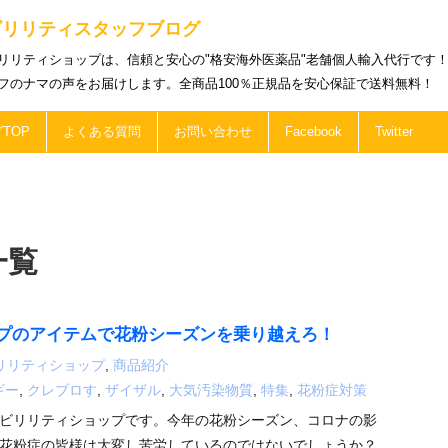
ビリリティスタッフブログ
リリティショップは、信頼と安心の"格安海外医薬品"老舗個人輸入代行です
フのナマの声をお届けします。全商品100％正規品を安心保証で送料無料！
TOP
よくある質問
お問い合わせ
Facebook
Twitter
一覧
プのアイテムで花粉シーズンを乗り越えろ！
リリティショップ
,
商品紹介
ギー
,
クレブロす
,
ザイザル
,
大気汚染物質
,
特集
,
花粉症対策
ビリリティショップです。今年の花粉シーズン、コロナの影
花粉症の皆様は大変し苦労しているのではないでしょうか？