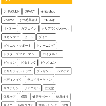
BIHAKUEN
OPACY
virilityshop
VitalMe
まつ毛美容液
アレルギー
オパシー
カフェイン
クリアランスセール
スキンケア
セール
ダイエット
ダイエットサポート
トレーニング
ドクターズファーマシー
バイタルミー
ビタミン
ビタミンC
ビハクエン
ビリリティショップ
プレゼント
ヘアケア
ボディメイク
ラズベリーケトン
リステリン
リデニカル
位元堂
体臭ケア
保湿
健康サポート
健康維持
免疫力
新型コロナ
栄養ドリンク
漢方