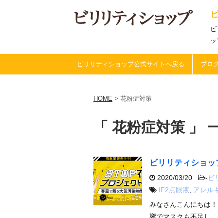
ビ
ッ
ビリリティショップ公式サイトへ戻る
ブログ
HOME
>
花粉症対策
「 花粉症対策 」 
ビリリティショッ
2020/03/20
-
ビ
IF2点眼液
,
アレル
みなさんこんにちは！
響でマスクも不足し、