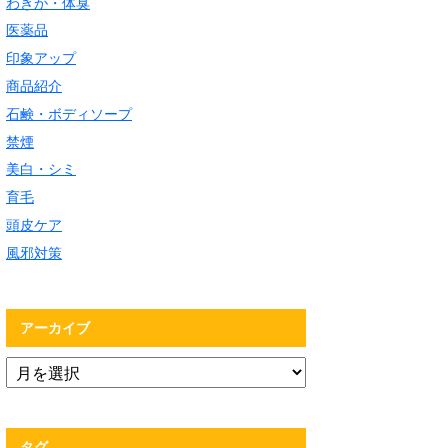
わきが・体臭
医薬品
印象アップ
商品紹介
石鹸・ボディソープ
禁煙
美白・シミ
育毛
頭皮ケア
風邪対策
アーカイブ
タグ