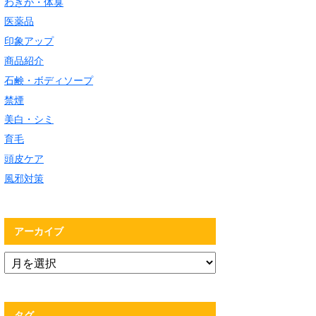
わきが・体臭
医薬品
印象アップ
商品紹介
石鹸・ボディソープ
禁煙
美白・シミ
育毛
頭皮ケア
風邪対策
アーカイブ
タグ