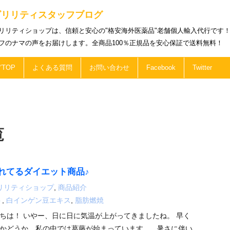
ビリリティスタッフブログ
リリティショップは、信頼と安心の"格安海外医薬品"老舗個人輸入代行です
フのナマの声をお届けします。全商品100％正規品を安心保証で送料無料！
TOP
よくある質問
お問い合わせ
Facebook
Twitter
覧
れてるダイエット商品♪
リリティショップ
,
商品紹介
ト
,
白インゲン豆エキス
,
脂肪燃焼
ちは！ いやー、日に日に気温が上がってきましたね。 早く
かどうか、私の中では葛藤が始まっています。 暑さに伴い