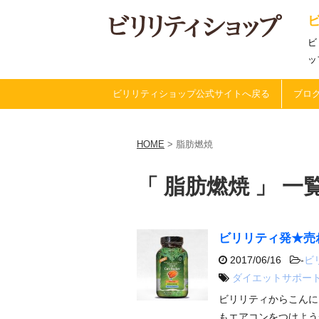
ビ
ッ
ビリリティショップ公式サイトへ戻る
ブログ
HOME
>
脂肪燃焼
「 脂肪燃焼 」 一
ビリリティ発★売
2017/06/16
-
ビ
ダイエットサポー
ビリリティからこんに
もエアコンをつけよう