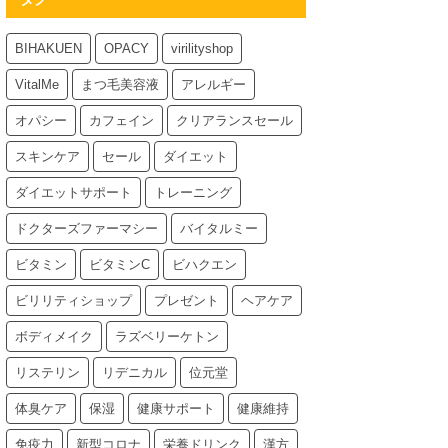
BIHAKUEN
OPACY
virilityshop
VitalMe
まつ毛美容液
アレルギー
オパシー
カフェイン
クリアランスセール
スキンケア
セール
ダイエット
ダイエットサポート
トレーニング
ドクターズファーマシー
バイタルミー
ビタミン
ビタミンC
ビハクエン
ビリリティショップ
プレゼント
ヘアケア
ボディメイク
ラズベリーケトン
リステリン
リデニカル
位元堂
体臭ケア
保湿
健康サポート
健康維持
免疫力
新型コロナ
栄養ドリンク
漢方