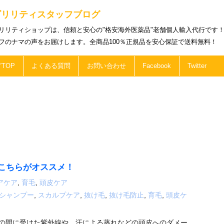
ビリリティスタッフブログ
リリティショップは、信頼と安心の"格安海外医薬品"老舗個人輸入代行です
フのナマの声をお届けします。全商品100％正規品を安心保証で送料無料！
TOP
よくある質問
お問い合わせ
Facebook
Twitter
こちらがオススメ！
アケア
,
育毛
,
頭皮ケア
シャンプー
,
スカルプケア
,
抜け毛
,
抜け毛防止
,
育毛
,
頭皮ケ
夏の間に受けた紫外線や、汗による蒸れなどの頭皮へのダメー