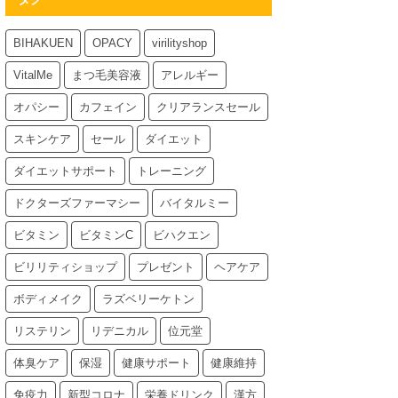
BIHAKUEN
OPACY
virilityshop
VitalMe
まつ毛美容液
アレルギー
オパシー
カフェイン
クリアランスセール
スキンケア
セール
ダイエット
ダイエットサポート
トレーニング
ドクターズファーマシー
バイタルミー
ビタミン
ビタミンC
ビハクエン
ビリリティショップ
プレゼント
ヘアケア
ボディメイク
ラズベリーケトン
リステリン
リデニカル
位元堂
体臭ケア
保湿
健康サポート
健康維持
免疫力
新型コロナ
栄養ドリンク
漢方