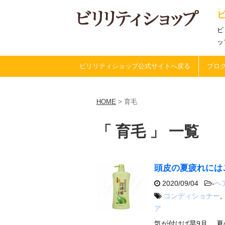
ビ
ッ
ビリリティショップ公式サイトへ戻る
ブログ
HOME
>
育毛
「 育毛 」 一覧
頭皮の夏疲れには
2020/09/04
-
ヘ
コンディショナー
,
ア
気が付けば早9月。 