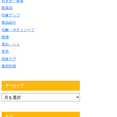
わきが・体臭
医薬品
印象アップ
商品紹介
石鹸・ボディソープ
禁煙
美白・シミ
育毛
頭皮ケア
風邪対策
アーカイブ
タグ