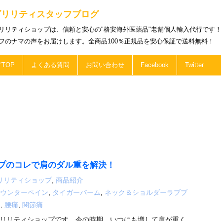
ビリリティスタッフブログ
リリティショップは、信頼と安心の"格安海外医薬品"老舗個人輸入代行です
フのナマの声をお届けします。全商品100％正規品を安心保証で送料無料！
TOP
よくある質問
お問い合わせ
Facebook
Twitter
プのコレで肩のダル重を解決！
リリティショップ
,
商品紹介
ウンターペイン
,
タイガーバーム
,
ネック＆ショルダーラブブ
り
,
腰痛
,
関節痛
リリティショップです。今の時期、いつにも増して肩が重く