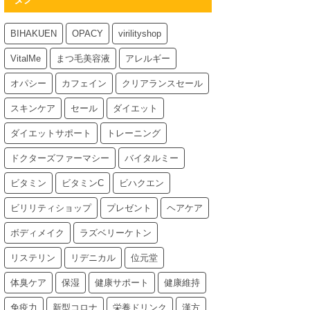
BIHAKUEN
OPACY
virilityshop
VitalMe
まつ毛美容液
アレルギー
オパシー
カフェイン
クリアランスセール
スキンケア
セール
ダイエット
ダイエットサポート
トレーニング
ドクターズファーマシー
バイタルミー
ビタミン
ビタミンC
ビハクエン
ビリリティショップ
プレゼント
ヘアケア
ボディメイク
ラズベリーケトン
リステリン
リデニカル
位元堂
体臭ケア
保湿
健康サポート
健康維持
免疫力
新型コロナ
栄養ドリンク
漢方