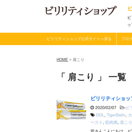
ビ
ッ
ビリリティショップ公式サイトへ戻る
ブログ
HOME
>
肩こり
「 肩こり 」 一覧
ビリリティショッ
2020/02/07
-
ビ
DDL
,
TigerBalm
,
カ
ースト
,
筋肉痛
,
肩こ
皆さんこんにちは、ビ