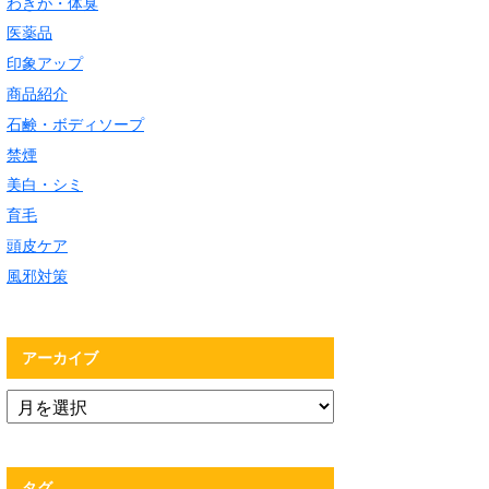
わきが・体臭
医薬品
印象アップ
商品紹介
石鹸・ボディソープ
禁煙
美白・シミ
育毛
頭皮ケア
風邪対策
アーカイブ
タグ