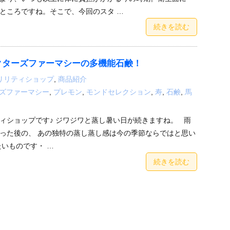
ところですね。そこで、今回のスタ …
続きを読む
クターズファーマシーの多機能石鹸！
リリティショップ
,
商品紹介
ズファーマシー
,
プレモン
,
モンドセレクション
,
寿
,
石鹸
,
馬
ィショップです♪ ジワジワと蒸し暑い日が続きますね。 雨
った後の、 あの独特の蒸し蒸し感は今の季節ならではと思い
たいものです・ …
続きを読む