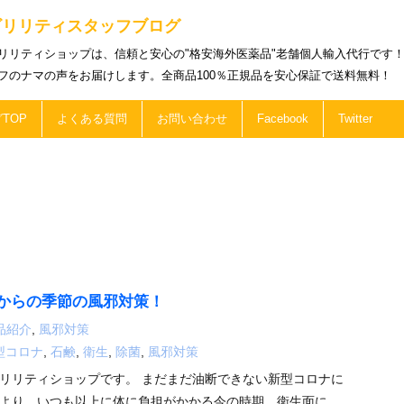
ビリリティスタッフブログ
リリティショップは、信頼と安心の"格安海外医薬品"老舗個人輸入代行です
フのナマの声をお届けします。全商品100％正規品を安心保証で送料無料！
TOP
よくある質問
お問い合わせ
Facebook
Twitter
からの季節の風邪対策！
品紹介
,
風邪対策
型コロナ
,
石鹸
,
衛生
,
除菌
,
風邪対策
リリティショップです。 まだまだ油断できない新型コロナに
より、いつも以上に体に負担がかかる今の時期。衛生面に