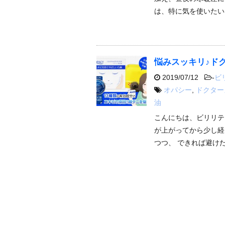
は、特に気を使いたい
悩みスッキリ♪ド
2019/07/12
-
ビ
オパシー
,
ドクター
油
こんにちは、ビリリテ
が上がってから少し経
つつ、 できれば避け