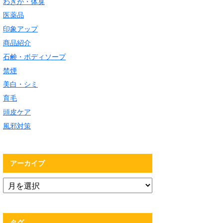
わきが・体臭
医薬品
印象アップ
商品紹介
石鹸・ボディソープ
禁煙
美白・シミ
育毛
頭皮ケア
風邪対策
アーカイブ
タグ