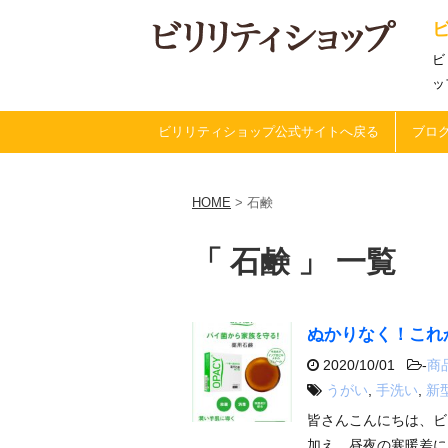
ビ
ッ
ビリリティショップ公式サイトへ戻る
ブログ
HOME
>
石鹸
「 石鹸 」 一覧
ぬかりなく！これ
2020/10/01
-
商
うがい
,
手洗い
,
新
皆さんこんにちは、ビ
加え、昼夜の寒暖差に