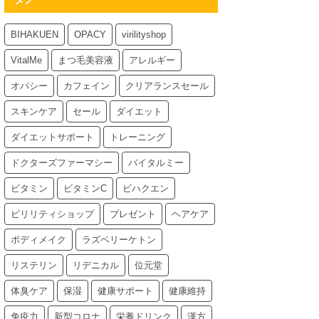
BIHAKUEN
OPACY
virilityshop
VitalMe
まつ毛美容液
アレルギー
オパシー
カフェイン
クリアランスセール
スキンケア
セール
ダイエット
ダイエットサポート
トレーニング
ドクターズファーマシー
バイタルミー
ビタミン
ビタミンC
ビハクエン
ビリリティショップ
プレゼント
ヘアケア
ボディメイク
ラズベリーケトン
リステリン
リデニカル
位元堂
体臭ケア
保湿
健康サポート
健康維持
免疫力
新型コロナ
栄養ドリンク
漢方