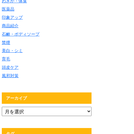
わきが・体臭
医薬品
印象アップ
商品紹介
石鹸・ボディソープ
禁煙
美白・シミ
育毛
頭皮ケア
風邪対策
アーカイブ
タグ