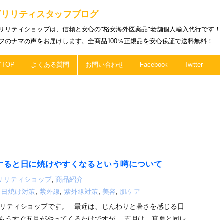
ビリリティスタッフブログ
リリティショップは、信頼と安心の"格安海外医薬品"老舗個人輸入代行です
フのナマの声をお届けします。全商品100％正規品を安心保証で送料無料！
TOP
よくある質問
お問い合わせ
Facebook
Twitter
すると日に焼けやすくなるという噂について
リリティショップ
,
商品紹介
,
日焼け対策
,
紫外線
,
紫外線対策
,
美容
,
肌ケア
リティショップです。 最近は、じんわりと暑さを感じる日
もうすぐ五月がやってくるわけですが。 五月は、真夏と同レ