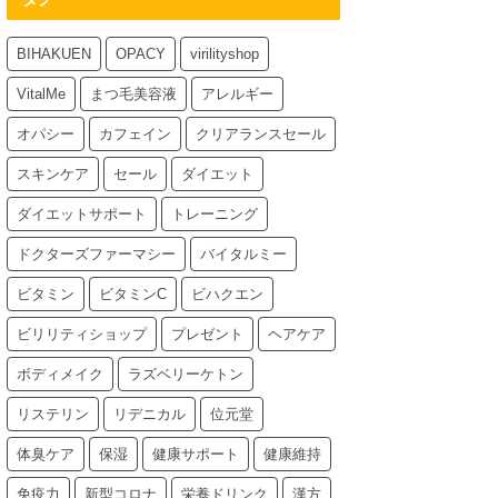
BIHAKUEN
OPACY
virilityshop
VitalMe
まつ毛美容液
アレルギー
オパシー
カフェイン
クリアランスセール
スキンケア
セール
ダイエット
ダイエットサポート
トレーニング
ドクターズファーマシー
バイタルミー
ビタミン
ビタミンC
ビハクエン
ビリリティショップ
プレゼント
ヘアケア
ボディメイク
ラズベリーケトン
リステリン
リデニカル
位元堂
体臭ケア
保湿
健康サポート
健康維持
免疫力
新型コロナ
栄養ドリンク
漢方