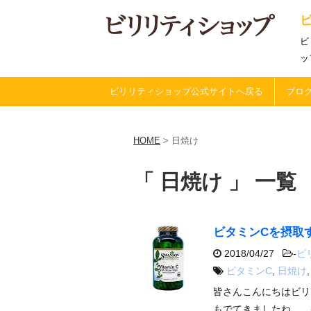
ビ
ッ
ビリリティショップ公式サイトへ戻る
ブログ
HOME
>
日焼け
「 日焼け 」 一覧
ビタミンCを摂取
2018/04/27
-
ビ
ビタミンC
,
日焼け
皆さんこんにちはビリ
もでてきましたね。 