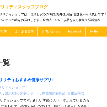
ビリリティスタッフブログ
リリティショップは、信頼と安心の"格安海外医薬品"老舗個人輸入代行です
フのナマの声をお届けします。全商品100％正規品を安心保証で送料無料！
TOP
よくある質問
お問い合わせ
Facebook
Twitter
一覧
リリティおすすめ健康サプリ♪
リリティショップ
リ
,
健康維持
,
栄養サポート
,
機能性栄養食品
,
食生活補助
リティショップです♪ 新しい季節に入り、浮かれているのも
活に追われている方も多いのでは？ 特に一人暮らしを始めた