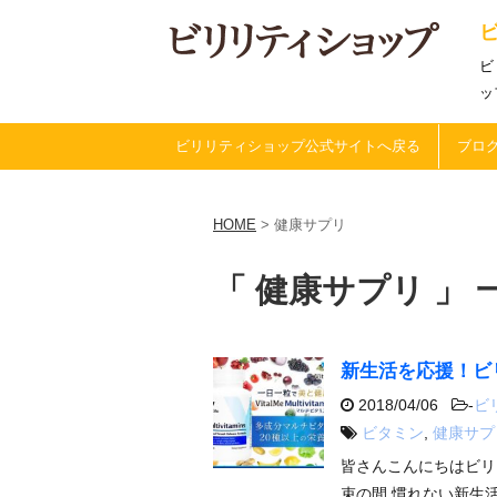
ビ
ッ
ビリリティショップ公式サイトへ戻る
ブログ
HOME
>
健康サプリ
「 健康サプリ 」 
新生活を応援！ビ
2018/04/06
-
ビ
ビタミン
,
健康サプ
皆さんこんにちはビリ
束の間 慣れない新生