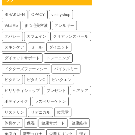
BIHAKUEN
OPACY
virilityshop
VitalMe
まつ毛美容液
アレルギー
オパシー
カフェイン
クリアランスセール
スキンケア
セール
ダイエット
ダイエットサポート
トレーニング
ドクターズファーマシー
バイタルミー
ビタミン
ビタミンC
ビハクエン
ビリリティショップ
プレゼント
ヘアケア
ボディメイク
ラズベリーケトン
リステリン
リデニカル
位元堂
体臭ケア
保湿
健康サポート
健康維持
免疫力
新型コロナ
栄養ドリンク
漢方