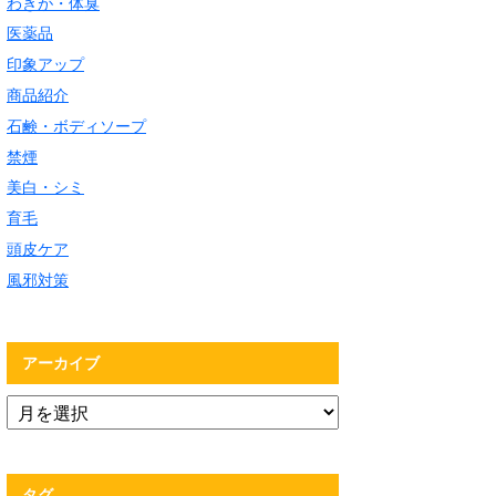
わきが・体臭
医薬品
印象アップ
商品紹介
石鹸・ボディソープ
禁煙
美白・シミ
育毛
頭皮ケア
風邪対策
アーカイブ
タグ