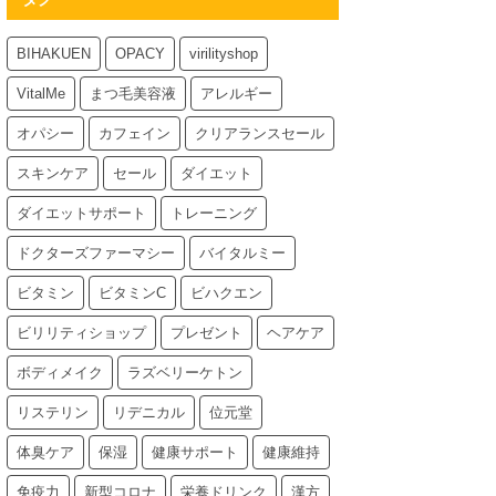
BIHAKUEN
OPACY
virilityshop
VitalMe
まつ毛美容液
アレルギー
オパシー
カフェイン
クリアランスセール
スキンケア
セール
ダイエット
ダイエットサポート
トレーニング
ドクターズファーマシー
バイタルミー
ビタミン
ビタミンC
ビハクエン
ビリリティショップ
プレゼント
ヘアケア
ボディメイク
ラズベリーケトン
リステリン
リデニカル
位元堂
体臭ケア
保湿
健康サポート
健康維持
免疫力
新型コロナ
栄養ドリンク
漢方