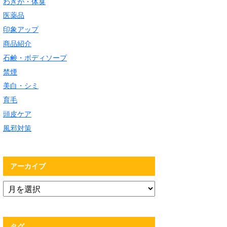
わきが・体臭
医薬品
印象アップ
商品紹介
石鹸・ボディソープ
禁煙
美白・シミ
育毛
頭皮ケア
風邪対策
アーカイブ
タグ