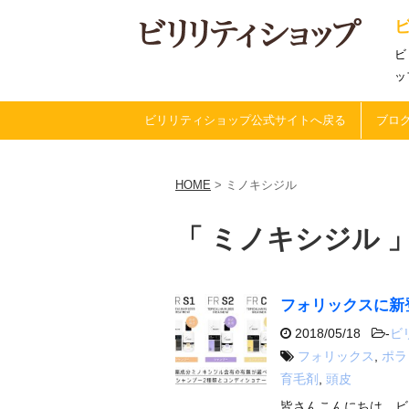
ビ
ッ
ビリリティショップ公式サイトへ戻る
ブログ
HOME
>
ミノキシジル
「 ミノキシジル 」
フォリックスに新
2018/05/18
-
ビ
フォリックス
,
ポラ
育毛剤
,
頭皮
皆さんこんにちは、ビ