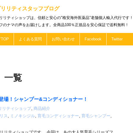
ビリリティスタッフブログ
リリティショップは、信頼と安心の"格安海外医薬品"老舗個人輸入代行です
フのナマの声をお届けします。全商品100％正規品を安心保証で送料無料！
TOP
よくある質問
お問い合わせ
Facebook
Twitter
 一覧
登場！シャンプー&コンディショナー！
リリティショップ
,
商品紹介
リス
,
ミノキシジル
,
育毛コンディショナー
,
育毛シャンプー
,
リリティショップです。 今回は、あの大人気育毛シリーズフ