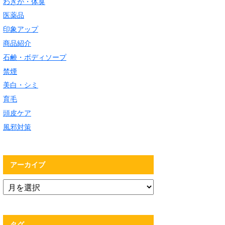
わきが・体臭
医薬品
印象アップ
商品紹介
石鹸・ボディソープ
禁煙
美白・シミ
育毛
頭皮ケア
風邪対策
アーカイブ
タグ