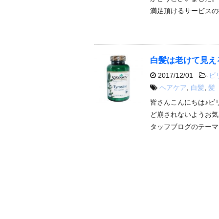
満足頂けるサービスの
白髪は老けて見え
2017/12/01
-
ビ
ヘアケア
,
白髪
,
髪
皆さんこんにちは♪ビ
ど崩されないようお気
タッフブログのテーマ