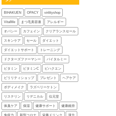
BIHAKUEN
OPACY
virilityshop
VitalMe
まつ毛美容液
アレルギー
オパシー
カフェイン
クリアランスセール
スキンケア
セール
ダイエット
ダイエットサポート
トレーニング
ドクターズファーマシー
バイタルミー
ビタミン
ビタミンC
ビハクエン
ビリリティショップ
プレゼント
ヘアケア
ボディメイク
ラズベリーケトン
リステリン
リデニカル
位元堂
体臭ケア
保湿
健康サポート
健康維持
免疫力
新型コロナ
栄養ドリンク
漢方