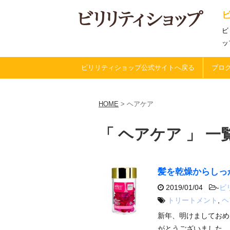
ビ
ッ
ビリリティショップ公式サイトへ戻る
ブログ
HOME
>
ヘアケア
「 ヘアケア 」 一
髪を乾燥からしっ
2019/01/04
-
ビ
トリートメント
,
ヘ
新年、明けましておめ
がとうございました。