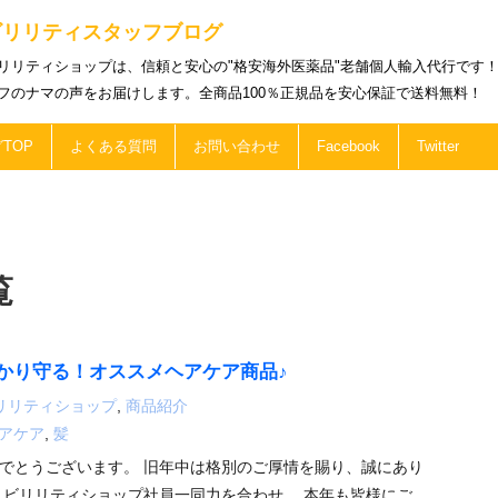
ビリリティスタッフブログ
リリティショップは、信頼と安心の"格安海外医薬品"老舗個人輸入代行です
フのナマの声をお届けします。全商品100％正規品を安心保証で送料無料！
TOP
よくある質問
お問い合わせ
Facebook
Twitter
覧
かり守る！オススメヘアケア商品♪
リリティショップ
,
商品紹介
アケア
,
髪
でとうございます。 旧年中は格別のご厚情を賜り、誠にあり
 ビリリティショップ社員一同力を合わせ、 本年も皆様にご