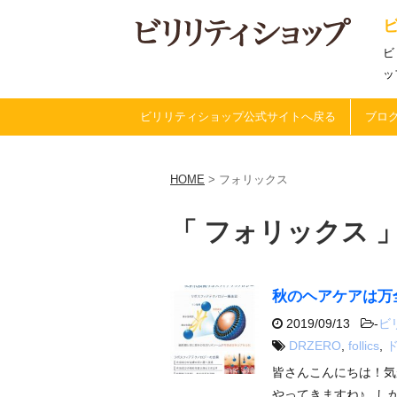
ビ
ッ
ビリリティショップ公式サイトへ戻る
ブログ
HOME
>
フォリックス
「 フォリックス 」
秋のヘアケアは万
2019/09/13
-
ビ
DRZERO
,
follics
,
皆さんこんにちは！気
やってきますね♪ し