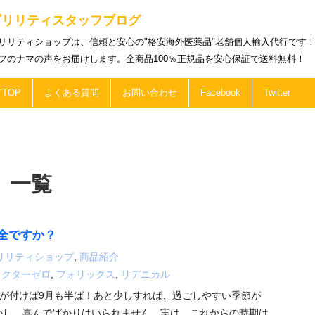
ビリリティスタッフブログ
リリティショップは、信頼と安心の"格安海外医薬品"老舗個人輸入代行です
フのナマの声をお届けします。全商品100％正規品を安心保証で送料無料！
TOP
よくある質問
お問い合わせ
Facebook
Twitter
 一覧
全ですか？
リリティショップ
,
商品紹介
ドクターゼロ
,
フォリックス
,
リデニカル
が付けば9月も半ば！あと少しすれば、過ごしやすい季節が
かし、喜んでばかりはいられません。実は、これからの時期は