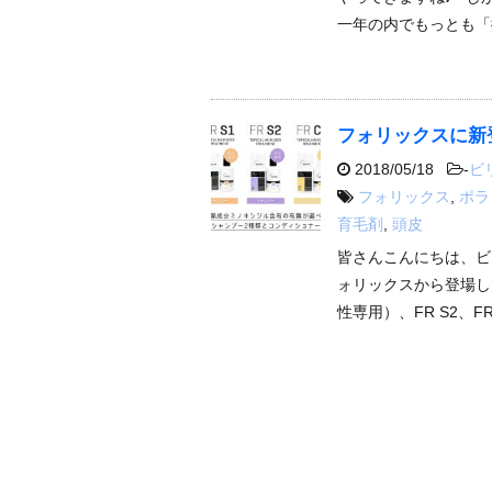
一年の内でもっとも「
フォリックスに新
2018/05/18
-
ビ
フォリックス
,
ポラ
育毛剤
,
頭皮
皆さんこんにちは、ビ
ォリックスから登場し
性専用）、FR S2、FR