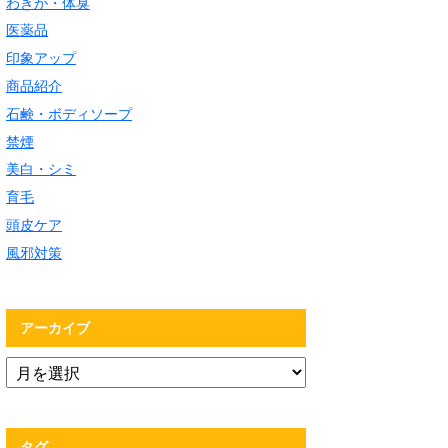
わきが・体臭
医薬品
印象アップ
商品紹介
石鹸・ボディソープ
禁煙
美白・シミ
育毛
頭皮ケア
風邪対策
アーカイブ
タグ