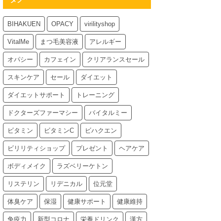
BIHAKUEN
OPACY
virilityshop
VitalMe
まつ毛美容液
アレルギー
オパシー
カフェイン
クリアランスセール
スキンケア
セール
ダイエット
ダイエットサポート
トレーニング
ドクターズファーマシー
バイタルミー
ビタミン
ビタミンC
ビハクエン
ビリリティショップ
プレゼント
ヘアケア
ボディメイク
ラズベリーケトン
リステリン
リデニカル
位元堂
体臭ケア
保湿
健康サポート
健康維持
免疫力
新型コロナ
栄養ドリンク
漢方