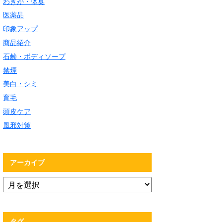
わきが・体臭
医薬品
印象アップ
商品紹介
石鹸・ボディソープ
禁煙
美白・シミ
育毛
頭皮ケア
風邪対策
アーカイブ
タグ