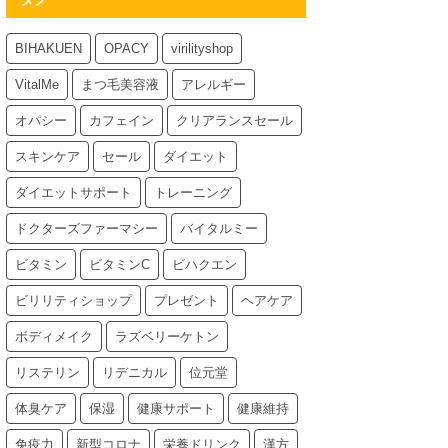
BIHAKUEN
OPACY
virilityshop
VitalMe
まつ毛美容液
アレルギー
オパシー
カフェイン
クリアランスセール
スキンケア
セール
ダイエット
ダイエットサポート
トレーニング
ドクターズファーマシー
バイタルミー
ビタミン
ビタミンC
ビハクエン
ビリリティショップ
プレゼント
ヘアケア
ボディメイク
ラズベリーケトン
リステリン
リデニカル
位元堂
体臭ケア
保湿
健康サポート
健康維持
免疫力
新型コロナ
栄養ドリンク
漢方