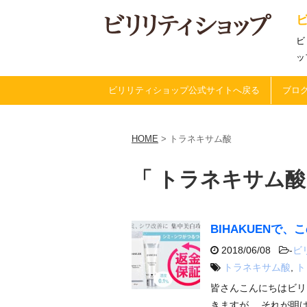
ビ
ッ
ビリリティショップ公式サイトへ戻る
ブログ
HOME
>
トラネキサム酸
「 トラネキサム酸
BIHAKUENで
2018/06/08
-
ビ
トラネキサム酸
,
ト
皆さんこんにちはビリ
きますが、 それが明