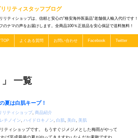
ビリリティスタッフブログ
リリティショップは、信頼と安心の"格安海外医薬品"老舗個人輸入代行です
フのナマの声をお届けします。全商品100％正規品を安心保証で送料無料！
TOP
よくある質問
お問い合わせ
Facebook
Twitter
 」 一覧
、この夏は白肌キープ！
リリティショップ
,
商品紹介
レチノイン
,
ハイドロキノン
,
白肌
,
美白
,
美肌
リティショップです。 もうすぐジメジメとした梅雨がやって
ければ平成最後の夏がやってきますね♪ なんだか素敵ですね、