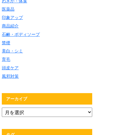
わきが・体臭
医薬品
印象アップ
商品紹介
石鹸・ボディソープ
禁煙
美白・シミ
育毛
頭皮ケア
風邪対策
アーカイブ
タグ