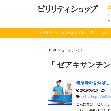
ビ
ッ
ビリリティショップ公式サイトへ戻る
ブログ
HOME
>
ゼアキサンチン
「 ゼアキサンチン
健康寿命を延ばし
2019/05/10
-
ビ
virilityshop
,
VitalMe
こんにちは、ビリリテ
たね。 長期休暇との