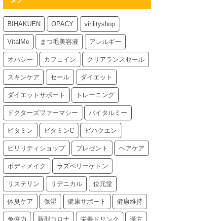
BIHAKUEN
OPACY
virilityshop
VitalMe
まつ毛美容液
アレルギー
オパシー
カフェイン
クリアランスセール
スキンケア
セール
ダイエット
ダイエットサポート
トレーニング
ドクターズファーマシー
バイタルミー
ビタミン
ビタミンC
ビハクエン
ビリリティショップ
プレゼント
ヘアケア
ボディメイク
ラズベリーケトン
リステリン
リデニカル
位元堂
体臭ケア
保湿
健康サポート
健康維持
免疫力
新型コロナ
栄養ドリンク
漢方