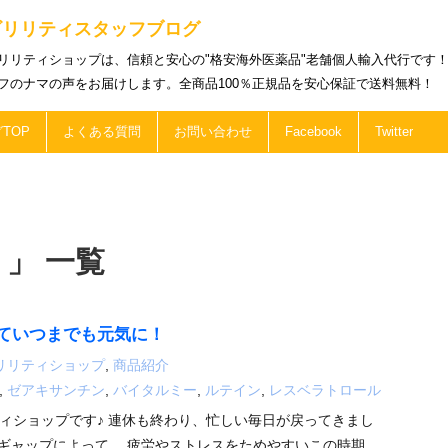
ビリリティスタッフブログ
リリティショップは、信頼と安心の"格安海外医薬品"老舗個人輸入代行です
フのナマの声をお届けします。全商品100％正規品を安心保証で送料無料！
TOP
よくある質問
お問い合わせ
Facebook
Twitter
 」 一覧
ていつまでも元気に！
リリティショップ
,
商品紹介
,
ゼアキサンチン
,
バイタルミー
,
ルテイン
,
レスベラトロール
ィショップです♪ 連休も終わり、忙しい毎日が戻ってきまし
ギャップによって、 疲労やストレスをためやすいこの時期、