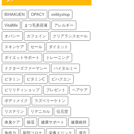
BIHAKUEN
OPACY
virilityshop
VitalMe
まつ毛美容液
アレルギー
オパシー
カフェイン
クリアランスセール
スキンケア
セール
ダイエット
ダイエットサポート
トレーニング
ドクターズファーマシー
バイタルミー
ビタミン
ビタミンC
ビハクエン
ビリリティショップ
プレゼント
ヘアケア
ボディメイク
ラズベリーケトン
リステリン
リデニカル
位元堂
体臭ケア
保湿
健康サポート
健康維持
免疫力
新型コロナ
栄養ドリンク
漢方