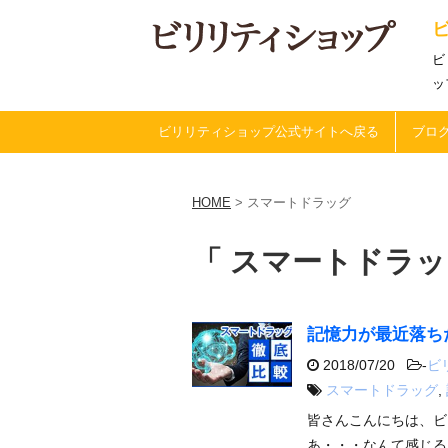
ビ
ッ
ビリリティショップ公式サイトへ戻る
ブログ
HOME
>
スマートドラッグ
「 スマートドラッ
記憶力が最近落ち
2018/07/20
-
ビ
スマートドラッグ
,
皆さんこんにちは、ビ
あ・・・なんて感じる