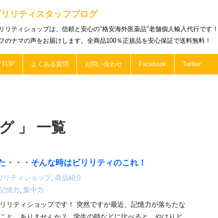
ビリリティスタッフブログ
リリティショップは、信頼と安心の"格安海外医薬品"老舗個人輸入代行です
フのナマの声をお届けします。全商品100％正規品を安心保証で送料無料！
TOP
よくある質問
お問い合わせ
Facebook
Twitter
グ 」 一覧
た・・・そんな時はビリリティのこれ！
リリティショップ
,
商品紹介
記憶力
,
集中力
リリティショップです！ 突然ですが最近、記憶力が落ちたな
こと、ありませんか？ 学生の時などに比べると、やはりど