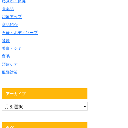
わきが・体臭
医薬品
印象アップ
商品紹介
石鹸・ボディソープ
禁煙
美白・シミ
育毛
頭皮ケア
風邪対策
アーカイブ
タグ