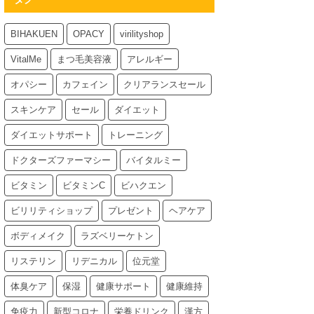
BIHAKUEN
OPACY
virilityshop
VitalMe
まつ毛美容液
アレルギー
オパシー
カフェイン
クリアランスセール
スキンケア
セール
ダイエット
ダイエットサポート
トレーニング
ドクターズファーマシー
バイタルミー
ビタミン
ビタミンC
ビハクエン
ビリリティショップ
プレゼント
ヘアケア
ボディメイク
ラズベリーケトン
リステリン
リデニカル
位元堂
体臭ケア
保湿
健康サポート
健康維持
免疫力
新型コロナ
栄養ドリンク
漢方