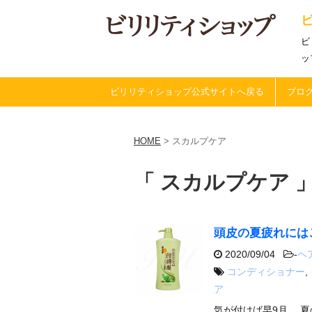
ビ
ッ
ビリリティショップ公式サイトへ戻る
ブログ
HOME
>
スカルプケア
「 スカルプケア 」
頭皮の夏疲れには
2020/09/04
-
ヘ
コンディショナー
,
ア
気が付けば早9月。 