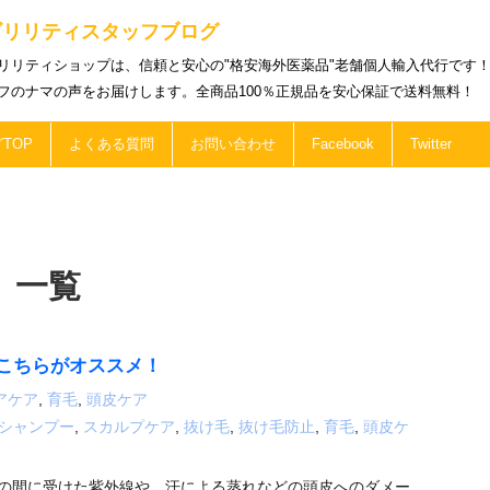
ビリリティスタッフブログ
リリティショップは、信頼と安心の"格安海外医薬品"老舗個人輸入代行です
フのナマの声をお届けします。全商品100％正規品を安心保証で送料無料！
TOP
よくある質問
お問い合わせ
Facebook
Twitter
 一覧
こちらがオススメ！
アケア
,
育毛
,
頭皮ケア
シャンプー
,
スカルプケア
,
抜け毛
,
抜け毛防止
,
育毛
,
頭皮ケ
夏の間に受けた紫外線や、汗による蒸れなどの頭皮へのダメー