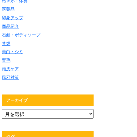
わきが・体臭
医薬品
印象アップ
商品紹介
石鹸・ボディソープ
禁煙
美白・シミ
育毛
頭皮ケア
風邪対策
アーカイブ
タグ