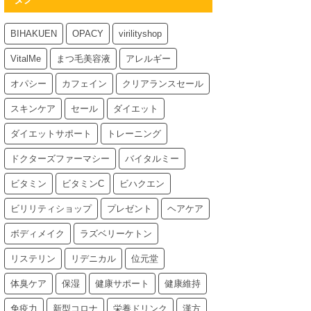
BIHAKUEN
OPACY
virilityshop
VitalMe
まつ毛美容液
アレルギー
オパシー
カフェイン
クリアランスセール
スキンケア
セール
ダイエット
ダイエットサポート
トレーニング
ドクターズファーマシー
バイタルミー
ビタミン
ビタミンC
ビハクエン
ビリリティショップ
プレゼント
ヘアケア
ボディメイク
ラズベリーケトン
リステリン
リデニカル
位元堂
体臭ケア
保湿
健康サポート
健康維持
免疫力
新型コロナ
栄養ドリンク
漢方