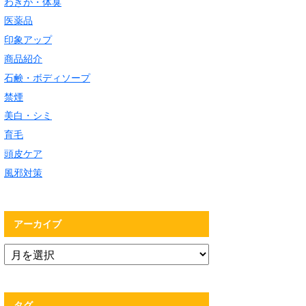
わきが・体臭
医薬品
印象アップ
商品紹介
石鹸・ボディソープ
禁煙
美白・シミ
育毛
頭皮ケア
風邪対策
アーカイブ
タグ