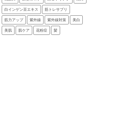
白インゲン豆エキス
筋トレサプリ
筋力アップ
紫外線
紫外線対策
美白
美肌
肌ケア
花粉症
髪