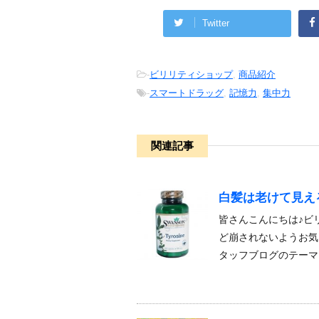
Twitter
-
ビリリティショップ
,
商品紹介
-
スマートドラッグ
,
記憶力
,
集中力
関連記事
白髪は老けて見え
皆さんこんにちは♪ビ
ど崩されないようお気
タッフブログのテーマ