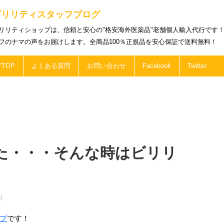
ビリリティスタッフブログ
リリティショップは、信頼と安心の"格安海外医薬品"老舗個人輸入代行です
フのナマの声をお届けします。全商品100％正規品を安心保証で送料無料！
TOP
よくある質問
お問い合わせ
Facebook
Twitter
た・・・そんな時はビリリ
日
プ
です！