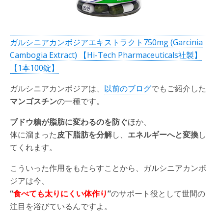
ガルシニアカンボジアエキストラクト750mg (Garcinia
Cambogia Extract) 【Hi-Tech Pharmaceuticals社製】
【1本100錠】
ガルシニアカンボジアは、
以前のブログ
でもご紹介した
マンゴスチン
の一種です。
ブドウ糖が脂肪に変わるのを防ぐ
ほか、
体に溜まった
皮下脂肪を分解
し、
エネルギーへと変換
し
てくれます。
こういった作用をもたらすことから、ガルシニアカンボ
ジアは今、
“
食べても太りにくい体作り
”
のサポート役として世間の
注目を浴びているんですよ。