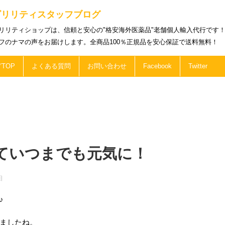
ビリリティスタッフブログ
リリティショップは、信頼と安心の"格安海外医薬品"老舗個人輸入代行です
フのナマの声をお届けします。全商品100％正規品を安心保証で送料無料！
TOP
よくある質問
お問い合わせ
Facebook
Twitter
ていつまでも元気に！
日
♪
ましたね。