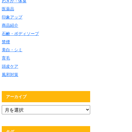
わきが・体臭
医薬品
印象アップ
商品紹介
石鹸・ボディソープ
禁煙
美白・シミ
育毛
頭皮ケア
風邪対策
アーカイブ
タグ