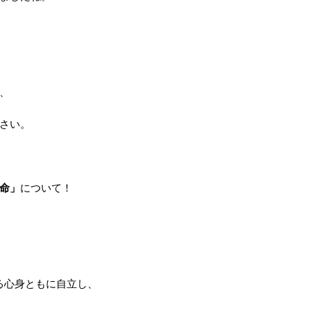
、
さい。
命」
について！
る心身ともに自立し、