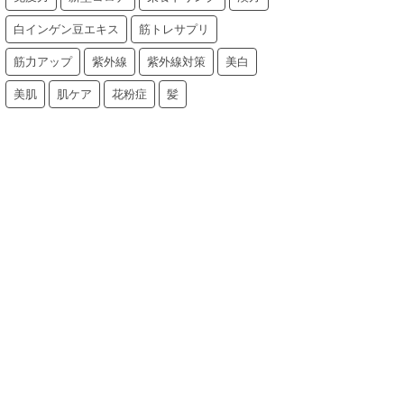
白インゲン豆エキス
筋トレサプリ
筋力アップ
紫外線
紫外線対策
美白
美肌
肌ケア
花粉症
髪