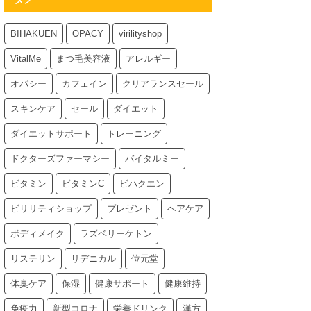
BIHAKUEN
OPACY
virilityshop
VitalMe
まつ毛美容液
アレルギー
オパシー
カフェイン
クリアランスセール
スキンケア
セール
ダイエット
ダイエットサポート
トレーニング
ドクターズファーマシー
バイタルミー
ビタミン
ビタミンC
ビハクエン
ビリリティショップ
プレゼント
ヘアケア
ボディメイク
ラズベリーケトン
リステリン
リデニカル
位元堂
体臭ケア
保湿
健康サポート
健康維持
免疫力
新型コロナ
栄養ドリンク
漢方