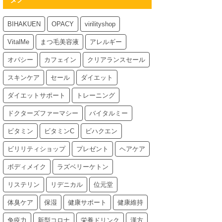
BIHAKUEN
OPACY
virilityshop
VitalMe
まつ毛美容液
アレルギー
オパシー
カフェイン
クリアランスセール
スキンケア
セール
ダイエット
ダイエットサポート
トレーニング
ドクターズファーマシー
バイタルミー
ビタミン
ビタミンC
ビハクエン
ビリリティショップ
プレゼント
ヘアケア
ボディメイク
ラズベリーケトン
リステリン
リデニカル
位元堂
体臭ケア
保湿
健康サポート
健康維持
免疫力
新型コロナ
栄養ドリンク
漢方