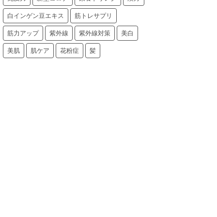
白インゲン豆エキス
筋トレサプリ
筋力アップ
紫外線
紫外線対策
美白
美肌
肌ケア
花粉症
髪