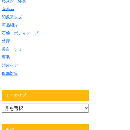
わきが・体臭
医薬品
印象アップ
商品紹介
石鹸・ボディソープ
禁煙
美白・シミ
育毛
頭皮ケア
風邪対策
アーカイブ
タグ