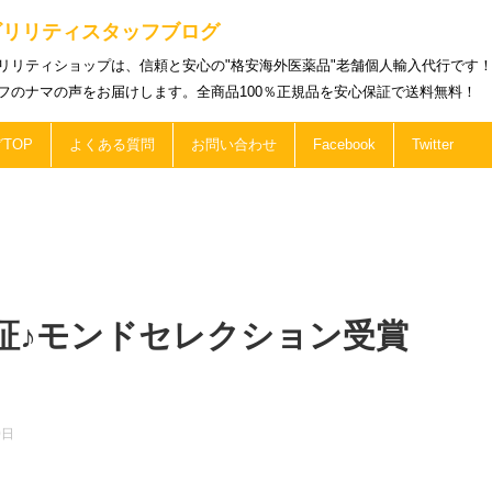
ビリリティスタッフブログ
リリティショップは、信頼と安心の"格安海外医薬品"老舗個人輸入代行です
フのナマの声をお届けします。全商品100％正規品を安心保証で送料無料！
TOP
よくある質問
お問い合わせ
Facebook
Twitter
証♪モンドセレクション受賞
0日