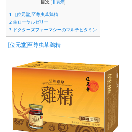
目次
[
非表示
]
1
[位元堂]至尊虫草鶏精
2
生ローヤルゼリー
3
ドクターズファーマシーのマルチビタミン
[位元堂]至尊虫草鶏精