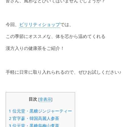
皆さん、風邪などひいてはいませんでしょうか？
今回、
ビリリティショップ
では、
この季節にオススメな、体を芯から温めてくれる
漢方入りの健康茶をご紹介！
手軽に日常に取り入れられるので、ぜひお試しください♪
目次
[
非表示
]
1
位元堂・黒糖ジンジャーティー
2
官字蔘・韓国高麗人参茶
3
位元堂・黒糖烏梅山査茶