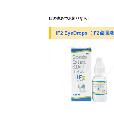
目の痒みでお困りなら！
IF2 EyeDrops（IF2点眼