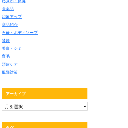
わきが・体臭
医薬品
印象アップ
商品紹介
石鹸・ボディソープ
禁煙
美白・シミ
育毛
頭皮ケア
風邪対策
アーカイブ
タグ