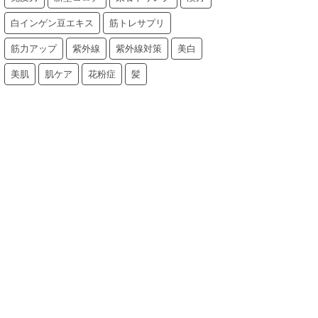
白インゲン豆エキス
筋トレサプリ
筋力アップ
紫外線
紫外線対策
美白
美肌
肌ケア
花粉症
髪