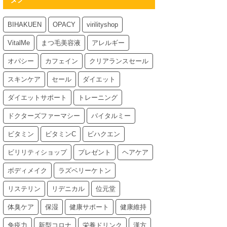
BIHAKUEN
OPACY
virilityshop
VitalMe
まつ毛美容液
アレルギー
オパシー
カフェイン
クリアランスセール
スキンケア
セール
ダイエット
ダイエットサポート
トレーニング
ドクターズファーマシー
バイタルミー
ビタミン
ビタミンC
ビハクエン
ビリリティショップ
プレゼント
ヘアケア
ボディメイク
ラズベリーケトン
リステリン
リデニカル
位元堂
体臭ケア
保湿
健康サポート
健康維持
免疫力
新型コロナ
栄養ドリンク
漢方