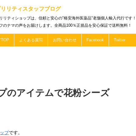
ビリリティスタッフブログ
リリティショップは、信頼と安心の"格安海外医薬品"老舗個人輸入代行です
フのナマの声をお届けします。全商品100％正規品を安心保証で送料無料！
TOP
よくある質問
お問い合わせ
Facebook
Twitter
プのアイテムで花粉シーズ
ップ
です。