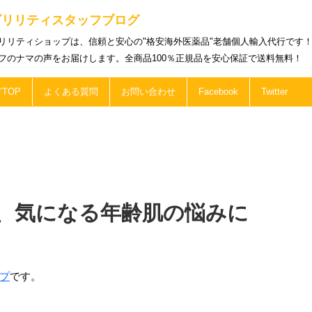
ビリリティスタッフブログ
リリティショップは、信頼と安心の"格安海外医薬品"老舗個人輸入代行です
フのナマの声をお届けします。全商品100％正規品を安心保証で送料無料！
TOP
よくある質問
お問い合わせ
Facebook
Twitter
、気になる年齢肌の悩みに
プ
です。