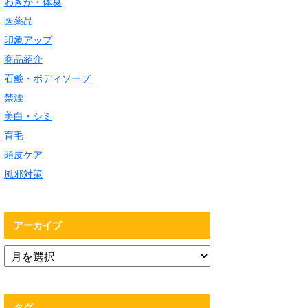
わきが・体臭
医薬品
印象アップ
商品紹介
石鹸・ボディソープ
禁煙
美白・シミ
育毛
頭皮ケア
風邪対策
アーカイブ
タグ