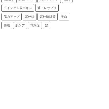
白インゲン豆エキス
筋トレサプリ
筋力アップ
紫外線
紫外線対策
美白
美肌
肌ケア
花粉症
髪