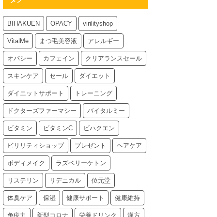
BIHAKUEN
OPACY
virilityshop
VitalMe
まつ毛美容液
アレルギー
オパシー
カフェイン
クリアランスセール
スキンケア
セール
ダイエット
ダイエットサポート
トレーニング
ドクターズファーマシー
バイタルミー
ビタミン
ビタミンC
ビハクエン
ビリリティショップ
プレゼント
ヘアケア
ボディメイク
ラズベリーケトン
リステリン
リデニカル
位元堂
体臭ケア
保湿
健康サポート
健康維持
免疫力
新型コロナ
栄養ドリンク
漢方