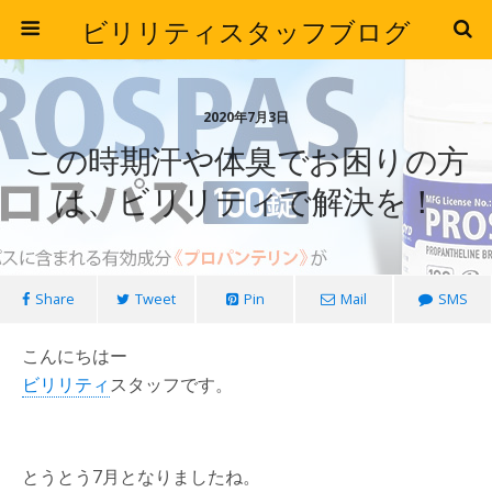
ビリリティスタッフブログ
2020年7月3日
この時期汗や体臭でお困りの方
は、ビリリティで解決を！
Share
Tweet
Pin
Mail
SMS
こんにちはー
ビリリティ
スタッフです。
とうとう7月となりましたね。