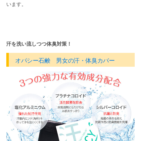
います。
汗を洗い流しつつ体臭対策！
オパシー石鹸 男女の汗・体臭カバー